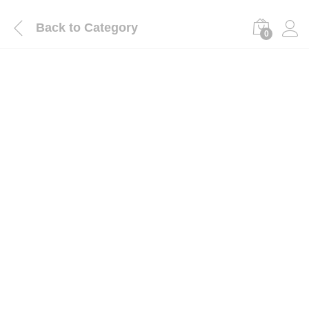
Back to
Category
0