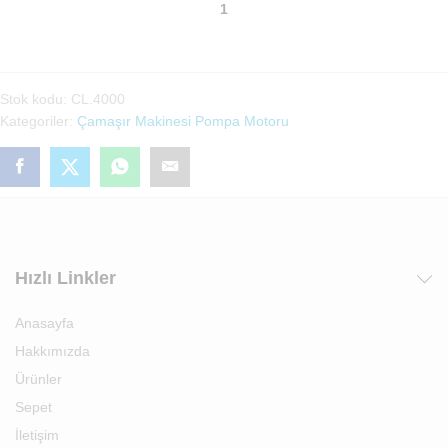
Vestel
Techno
Çamaşır
Makinası
Pompa(CL.4000)
Stok kodu:
CL.4000
adet
Kategoriler:
Çamaşır Makinesi Pompa Motoru
Hızlı Linkler
Anasayfa
Hakkımızda
Ürünler
Sepet
İletişim