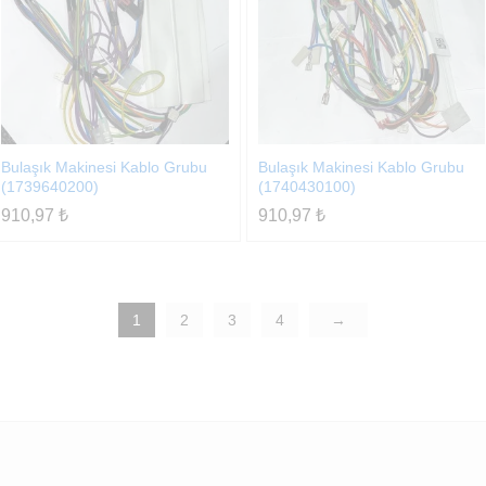
Bulaşık Makinesi Kablo Grubu
Bulaşık Makinesi Kablo Grubu
(1739640200)
(1740430100)
910,97
₺
910,97
₺
1
2
3
4
→