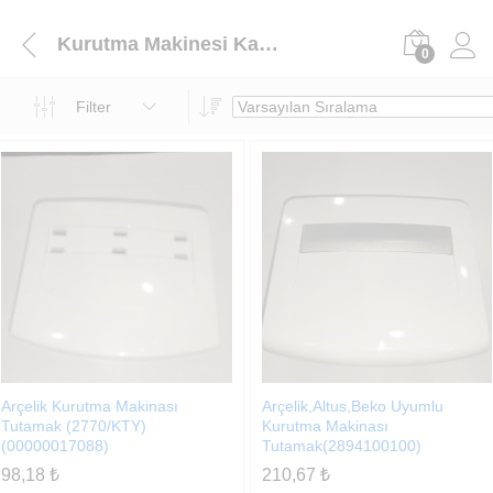
Kurutma Makinesi Kapak Mandalı
0
Filter
Arçelik Kurutma Makinası
Arçelik,Altus,Beko Uyumlu
Tutamak (2770/KTY)
Kurutma Makinası
(00000017088)
Tutamak(2894100100)
98,18
₺
210,67
₺