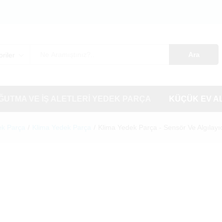
Ara
riler
OĞUTMA VE İŞ ALETLERI YEDEK PARÇA
KÜÇÜK EV A
ek Parça
/
Klima Yedek Parça
/
Klima Yedek Parça - Sensör Ve Algılayı