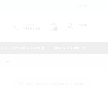
İletişim
Telefon:
Log in
444 27 18
0
LETLERI YEDEK PARÇA
DIĞER ÜRÜNLER
cı Göz
Seçiminizle eşleşen ürün bulunamadı.