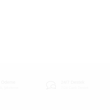
i Ödeme
24/7 Destek
SL Şifreleme
7/24 Canlı Destek