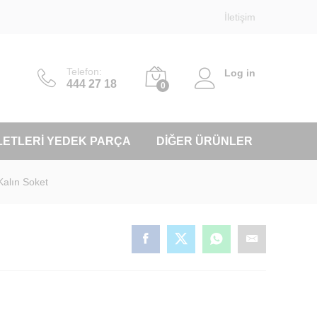
İletişim
Telefon:
Log in
444 27 18
0
LETLERI YEDEK PARÇA
DIĞER ÜRÜNLER
 Kalın Soket