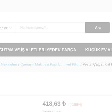
Ara
riler
OĞUTMA VE İŞ ALETLERI YEDEK PARÇA
KÜÇÜK EV A
Makineleri
/
Çamaşır Makinesi Kapı Emniyet Kilidi
/
Vestel Çatçat Kilit
418,63
₺
(-100%)
Stokta yok