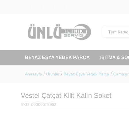
Tüm Katego
BEYAZ EŞYA YEDEK PARÇA
ISITMA & S
Anasayfa
/
Ürünler
/
Beyaz Eşya Yedek Parça
/
Çamaşır 
Vestel Çatçat Kilit Kalın Soket
SKU:
00000018993