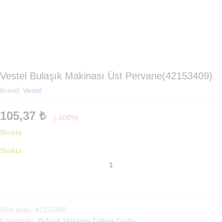
Vestel Bulaşık Makinası Üst Pervane(42153409)
Brand:
Vestel
105,37
₺
(-100%)
Stokta
Stokta
Vestel
Bulaşık
Makinası
Üst
Pervane(42153409)
Stok kodu:
42153409
adet
Kategoriler:
Bulaşık Makinesi Fiskiye Grubu