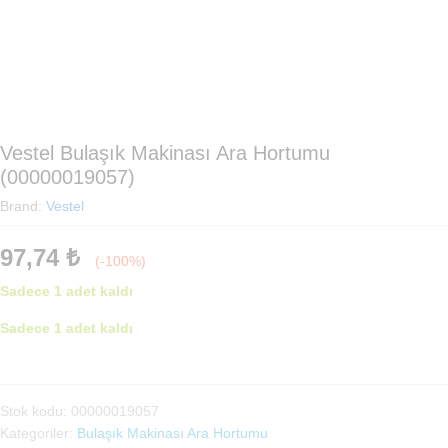
Vestel Bulaşık Makinası Ara Hortumu
(00000019057)
Brand:
Vestel
97,74
₺
(-100%)
Sadece 1 adet kaldı
Sadece 1 adet kaldı
Vestel
Bulaşık
Makinası
Stok kodu:
00000019057
Ara
Kategoriler:
Bulaşık Makinası Ara Hortumu
Hortumu