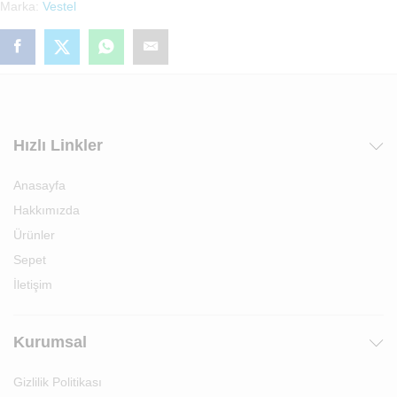
Marka:
Vestel
(00000019057)
adet
Hızlı Linkler
Anasayfa
Hakkımızda
Ürünler
Sepet
İletişim
Kurumsal
Gizlilik Politikası