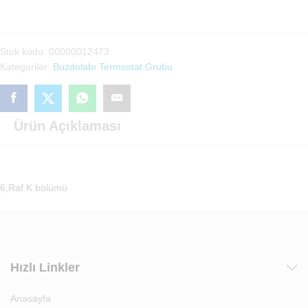
P2073)
adet
Stok kodu:
00000012473
Kategoriler:
Buzdolabı Termostat Grubu
Ürün Açıklaması
6,Raf K bölümü
Hızlı Linkler
Anasayfa