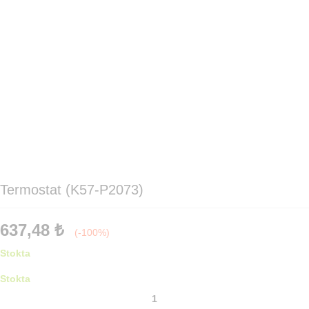
Termostat (K57-P2073)
637,48
₺
(-100%)
Stokta
Stokta
Termostat
(K57-