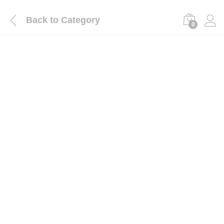
Back to
Category
0