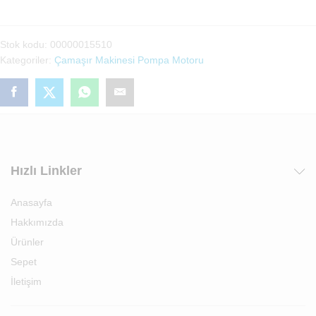
Tekchno_Pump
Çamaşır
Makinası
Stok kodu:
00000015510
Pompa
Kategoriler:
Çamaşır Makinesi Pompa Motoru
Motoru(220V-
240V)
adet
Hızlı Linkler
Anasayfa
Hakkımızda
Ürünler
Sepet
İletişim