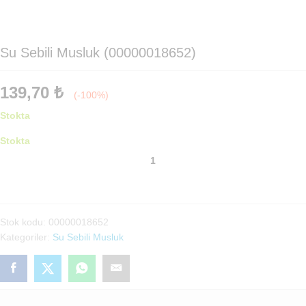
Su Sebili Musluk (00000018652)
139,70
₺
(-100%)
Stokta
Stokta
Su
Sebili
Musluk
(00000018652)
adet
Stok kodu:
00000018652
Kategoriler:
Su Sebili Musluk