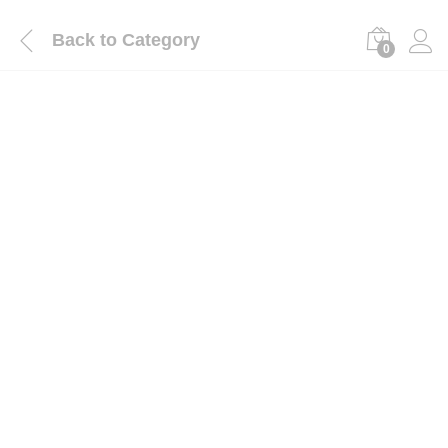
Back to
Category
0