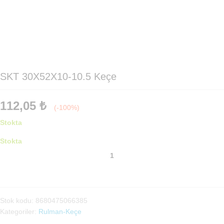
SKT 30X52X10-10.5 Keçe
112,05
₺
(-100%)
Stokta
Stokta
SKT
30X52X10-
10.5
Keçe
adet
Stok kodu:
8680475066385
Kategoriler:
Rulman-Keçe