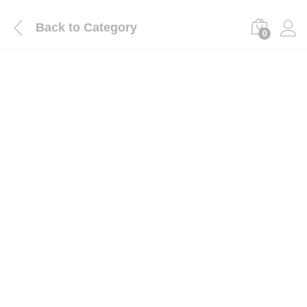
Back to
Category
0