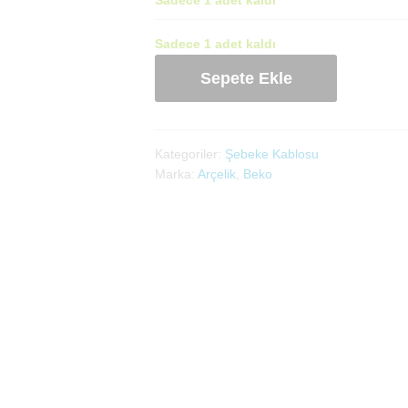
Sadece 1 adet kaldı
Şebeke
Sepete Ekle
Kablosu(9178024775)
adet
Kategoriler:
Şebeke Kablosu
Marka:
Arçelik
,
Beko