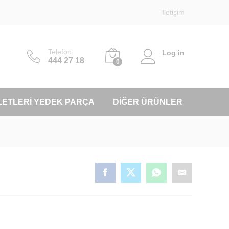
İletişim
Telefon:
Log in
444 27 18
0
LETLERI YEDEK PARÇA
DIĞER ÜRÜNLER