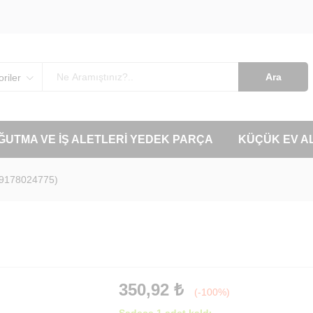
Ara
riler
OĞUTMA VE İŞ ALETLERI YEDEK PARÇA
KÜÇÜK EV A
(9178024775)
350,92
₺
(-100%)
Sadece 1 adet kaldı