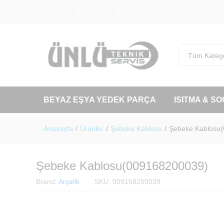
Tüm Katego
BEYAZ EŞYA YEDEK PARÇA
ISITMA & S
Anasayfa
/
Ürünler
/
Şebeke Kablosu
/
Şebeke Kablosu
Şebeke Kablosu(009168200039)
Brand:
Arçelik
SKU:
009168200039