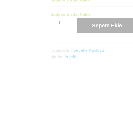
Sadece 2 adet kaldı
Şebeke
Sepete Ekle
Kablosu(009168200039)
adet
Kategoriler:
Şebeke Kablosu
Marka:
Arçelik