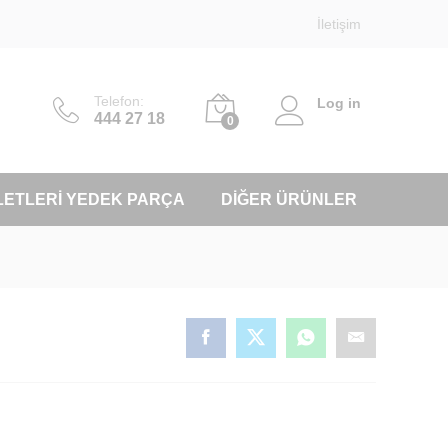
İletişim
Telefon:
Log in
444 27 18
0
LETLERI YEDEK PARÇA
DIĞER ÜRÜNLER