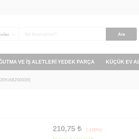
Ara
riler
OĞUTMA VE İŞ ALETLERI YEDEK PARÇA
KÜÇÜK EV A
(009168200039)
210,75
₺
(-100%)
Sadece 2 adet kaldı