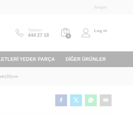
İletişim
Telefon:
Log in
444 27 18
0
LETLERI YEDEK PARÇA
DIĞER ÜRÜNLER
adı(30)cm