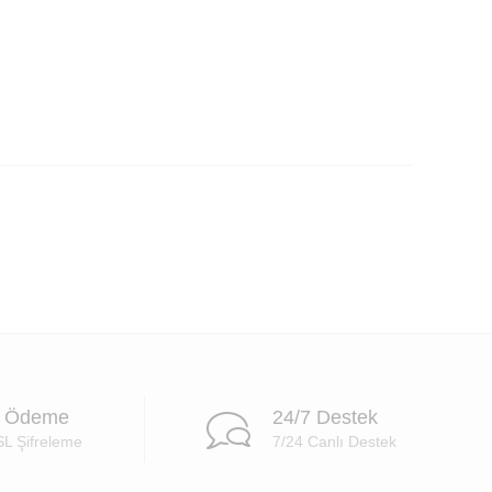
i Ödeme
24/7 Destek
SL Şifreleme
7/24 Canlı Destek