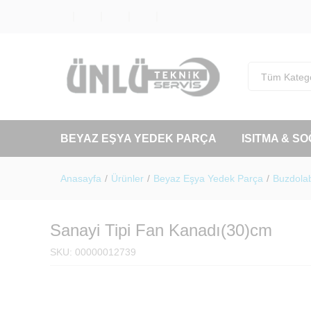
Tüm Katego
BEYAZ EŞYA YEDEK PARÇA
ISITMA & S
Anasayfa
/
Ürünler
/
Beyaz Eşya Yedek Parça
/
Buzdolab
Sanayi Tipi Fan Kanadı(30)cm
SKU:
00000012739