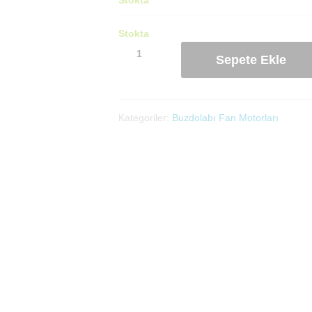
Stokta
Sanayi
Sepete Ekle
Tipi
Fan
Kanadı(30)cm
adet
Kategoriler:
Buzdolabı Fan Motorları