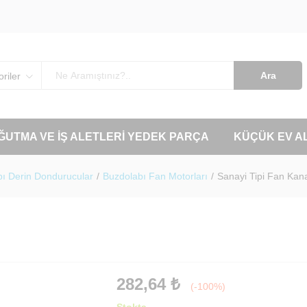
Ara
riler
OĞUTMA VE İŞ ALETLERI YEDEK PARÇA
KÜÇÜK EV A
ı Derin Dondurucular
/
Buzdolabı Fan Motorları
/
Sanayi Tipi Fan Kan
282,64
₺
(-100%)
Stokta