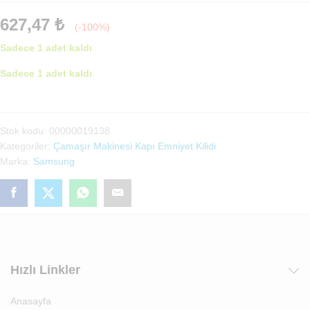
627,47
₺
(-100%)
Sadece 1 adet kaldı
Sadece 1 adet kaldı
Samsung
Kapı
Kilit
Stok kodu:
00000019138
adet
Kategoriler:
Çamaşır Makinesi Kapı Emniyet Kilidi
Marka:
Samsung
Hızlı Linkler
Anasayfa