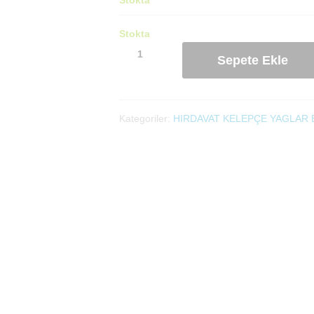
Stokta
Gres
Sepete Ekle
Yağı
Petro
Time
adet
Kategoriler:
HIRDAVAT KELEPÇE YAGLAR