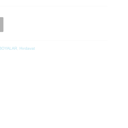
 BOYALAR
,
Hırdavat