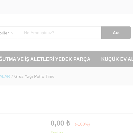
Ara
riler
OĞUTMA VE İŞ ALETLERI YEDEK PARÇA
KÜÇÜK EV A
YALAR
/
Gres Yağı Petro Time
0,00
₺
(-100%)
Stokta