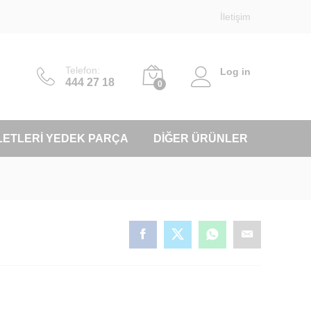
İletişim
Telefon:
Log in
444 27 18
0
LETLERI YEDEK PARÇA
DIĞER ÜRÜNLER