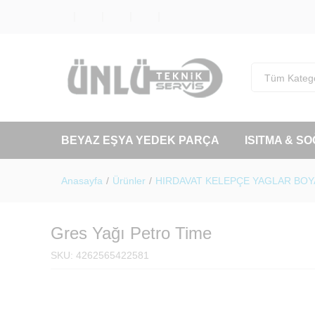
Tüm Katego
BEYAZ EŞYA YEDEK PARÇA
ISITMA & S
Anasayfa
/
Ürünler
/
HIRDAVAT KELEPÇE YAGLAR BO
Gres Yağı Petro Time
SKU:
4262565422581