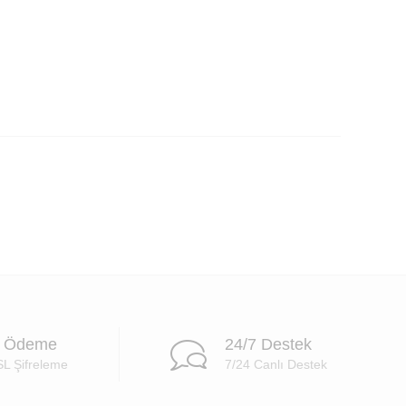
i Ödeme
24/7 Destek
SL Şifreleme
7/24 Canlı Destek