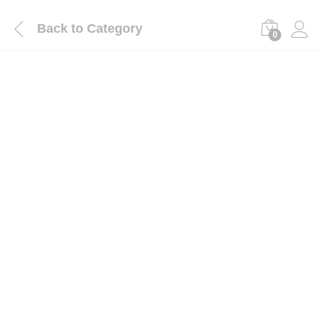
Back to
Category
0