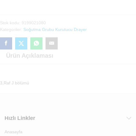
Drayer
5'li
adet
Stok kodu:
9199021080
Kategoriler:
Soğutma Grubu Kurutucu Drayer
Ürün Açıklaması
3,Raf J bölümü
Hızlı Linkler
Anasayfa