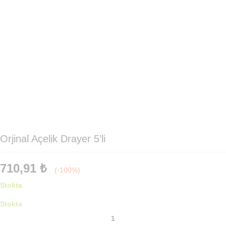
Orjinal Açelik Drayer 5’li
710,91
₺
(-100%)
Stokta
Stokta
Orjinal
Açelik