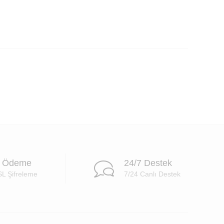
i Ödeme
24/7 Destek
SL Şifreleme
7/24 Canlı Destek