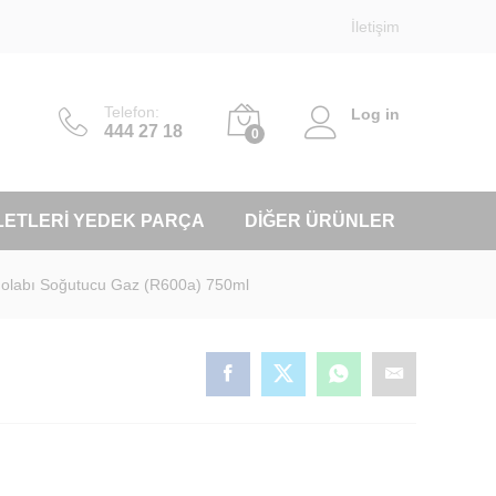
İletişim
Telefon:
Log in
444 27 18
0
LETLERI YEDEK PARÇA
DIĞER ÜRÜNLER
olabı Soğutucu Gaz (R600a) 750ml