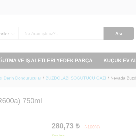
Ara
riler
OĞUTMA VE İŞ ALETLERI YEDEK PARÇA
KÜÇÜK EV A
ı Derin Dondurucular
/
BUZDOLABI SOĞUTUCU GAZI
/
Nevada Buzd
R600a) 750ml
280,73
₺
(-100%)
Stokta