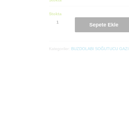
Stokta
Nevada
Sepete Ekle
Buzdolabı
Soğutucu
Gaz
(R600a)
Kategoriler:
BUZDOLABI SOĞUTUCU GAZI
750ml
adet