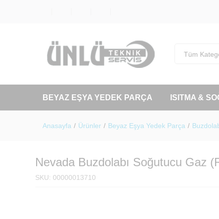
Tüm Katego
BEYAZ EŞYA YEDEK PARÇA
ISITMA & S
Anasayfa
/
Ürünler
/
Beyaz Eşya Yedek Parça
/
Buzdolab
Nevada Buzdolabı Soğutucu Gaz (
SKU:
00000013710