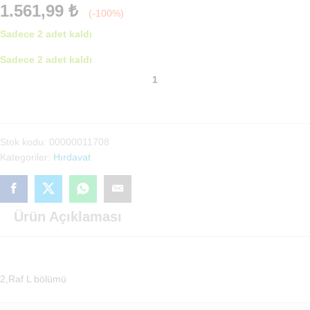
1.561,99
₺
(-100%)
Sadece 2 adet kaldı
Sadece 2 adet kaldı
Lokma
Takımı(00000011708)
adet
Stok kodu:
00000011708
Kategoriler:
Hırdavat
Ürün Açıklaması
2,Raf L bölümü