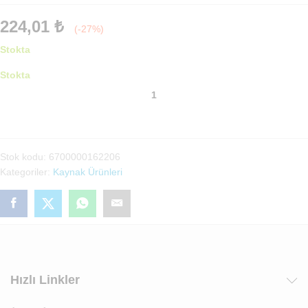
224,01
₺
(-27%)
Stokta
Stokta
Kılcal
1/4
(0,80*1,85)3,20
MT
adet
Stok kodu:
6700000162206
Kategoriler:
Kaynak Ürünleri
Hızlı Linkler