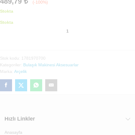
489,79
₺
(-100%)
Stokta
Stokta
Grundig
Yükseklik
Ayar
Mekanizma
Grubu
Stok kodu:
1781970700
Sağ
Kategoriler:
Bulaşık Makinesi Aksesuarlar
(1781970700)
Marka:
Arçelik
adet
Hızlı Linkler
Anasayfa