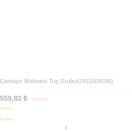
Çamaşır Makinesi Tuş Grubu(2451509036)
559,83
₺
(-100%)
Stokta
Stokta
Çamaşır
Makinesi