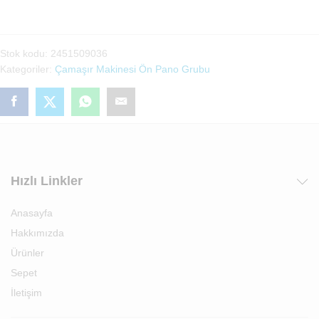
Tuş
Grubu(2451509036)
adet
Stok kodu:
2451509036
Kategoriler:
Çamaşır Makinesi Ön Pano Grubu
Hızlı Linkler
Anasayfa
Hakkımızda
Ürünler
Sepet
İletişim