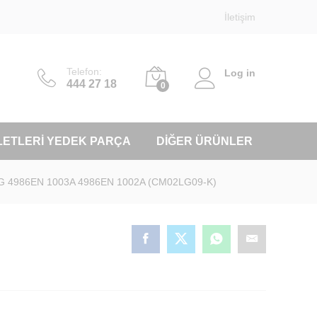
İletişim
Telefon:
Log in
444 27 18
0
LETLERI YEDEK PARÇA
DIĞER ÜRÜNLER
LG 4986EN 1003A 4986EN 1002A (CM02LG09-K)