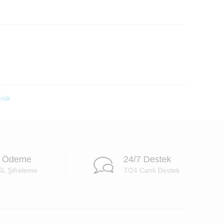
rük
i Ödeme
24/7 Destek
SL Şifreleme
7/24 Canlı Destek