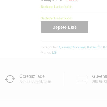
Sadece 1 adet kaldı
Sadece 1 adet kaldı
Çamaşır
Sepete Ekle
Makinesi
LG
4986EN
1003A
Kategoriler:
Çamaşır Makinesi Kazan Ön Kö
4986EN
Marka:
LG
1002A
(CM02LG09-
K)
adet
Ücretsiz İade
Güvenl
Anında Ücretsiz İade
256 Bit S