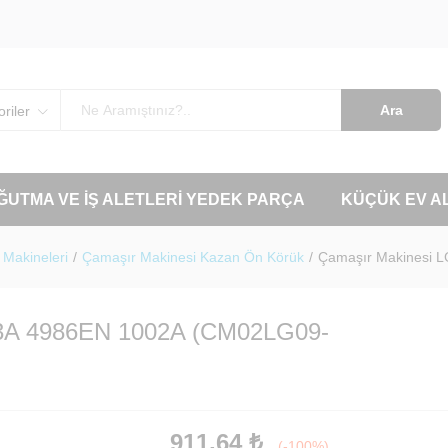
Ara
riler
OĞUTMA VE İŞ ALETLERI YEDEK PARÇA
KÜÇÜK EV A
Makineleri
/
Çamaşır Makinesi Kazan Ön Körük
/
Çamaşır Makinesi 
03A 4986EN 1002A (CM02LG09-
911,64
₺
(-100%)