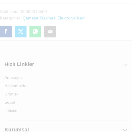
Ana
Stok kodu:
00000018500
Kartı
Kategoriler:
Çamaşır Makinesi Elektronik Kart
(2851545000)
adet
Hızlı Linkler
Anasayfa
Hakkımızda
Ürünler
Sepet
İletişim
Kurumsal