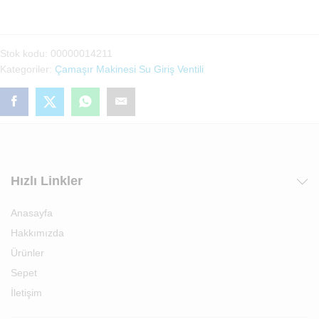
Tekli
Ventil(00006625)
adet
Stok kodu:
00000014211
Kategoriler:
Çamaşır Makinesi Su Giriş Ventili
Hızlı Linkler
Anasayfa
Hakkımızda
Ürünler
Sepet
İletişim