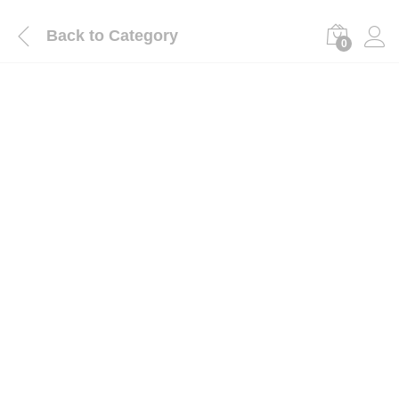
Back to
Category
0