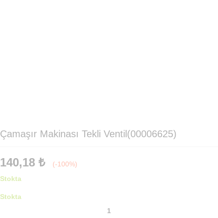
Çamaşır Makinası Tekli Ventil(00006625)
140,18
₺
(-100%)
Stokta
Stokta
Çamaşır
Makinası