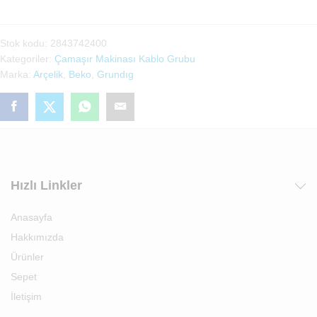
Makinası
Kablo
Stok kodu:
2843742400
Grubu(2843742400)
Kategoriler:
Çamaşır Makinası Kablo Grubu
adet
Marka:
Arçelik
,
Beko
,
Grundıg
Hızlı Linkler
Anasayfa
Hakkımızda
Ürünler
Sepet
İletişim