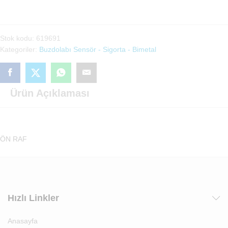
Sensör(619691)
adet
Stok kodu:
619691
Kategoriler:
Buzdolabı Sensör - Sigorta - Bimetal
Ürün Açıklaması
ÖN RAF
Hızlı Linkler
Anasayfa