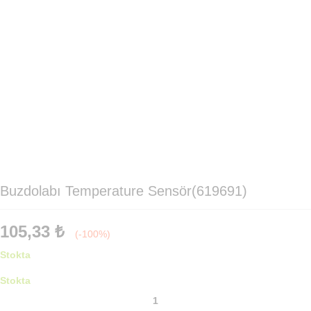
Buzdolabı Temperature Sensör(619691)
105,33
₺
(-100%)
Stokta
Stokta
Buzdolabı
Temperature