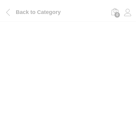
Back to
Category
0