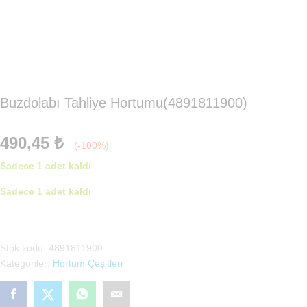
Buzdolabı Tahliye Hortumu(4891811900)
490,45
₺
(-100%)
Sadece 1 adet kaldı
Sadece 1 adet kaldı
Buzdolabı
Tahliye
Hortumu(4891811900)
Stok kodu:
4891811900
adet
Kategoriler:
Hortum Çeşitleri