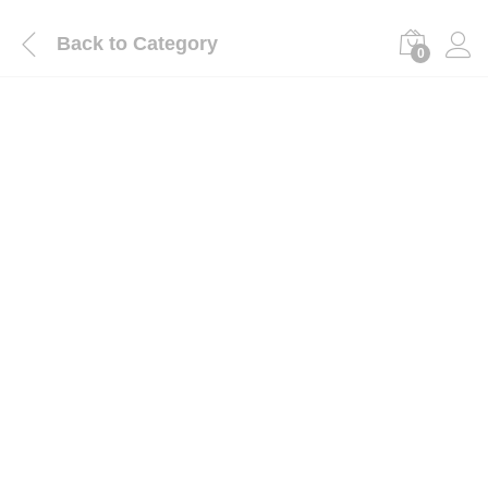
Back to
Category
0