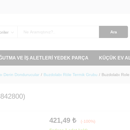
Ara
riler
OĞUTMA VE İŞ ALETLERI YEDEK PARÇA
KÜÇÜK EV A
ı Derin Dondurucular
/
Buzdolabı Röle Termik Grubu
/
Buzdolabı Role
4842800)
421,49
₺
(-100%)
Sadece 1 adet kaldı