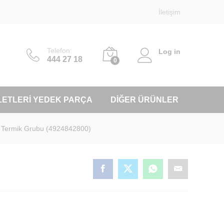
İletişim
Telefon:
Log in
444 27 18
0
LETLERI YEDEK PARÇA
DIĞER ÜRÜNLER
 Termik Grubu (4924842800)