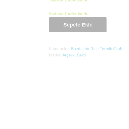
Sadece 1 adet kaldı
Buzdolabı
Sepete Ekle
Role
Termik
Grubu
(4924842800)
Kategoriler:
Buzdolabı Röle Termik Grubu
adet
Marka:
Arçelik
,
Beko