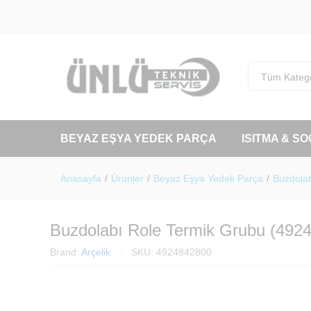
Tüm Katego
BEYAZ EŞYA YEDEK PARÇA
ISITMA & S
Anasayfa
/
Ürünler
/
Beyaz Eşya Yedek Parça
/
Buzdolab
Buzdolabı Role Termik Grubu (492
Brand:
Arçelik
SKU:
4924842800