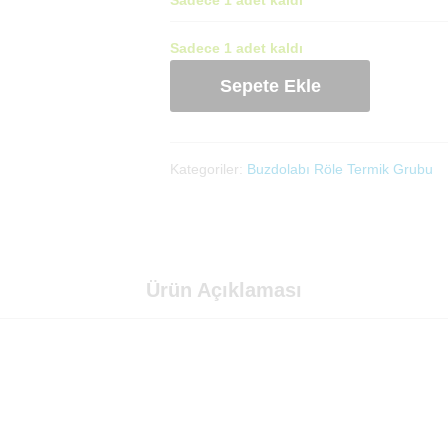
Sadece 1 adet kaldı
Buzdolabı
Sepete Ekle
Role
Termik
(5743620100)
adet
Kategoriler:
Buzdolabı Röle Termik Grubu
Ürün Açıklaması