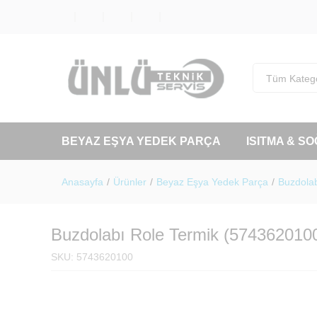
Tüm Katego
BEYAZ EŞYA YEDEK PARÇA
ISITMA & S
Anasayfa
/
Ürünler
/
Beyaz Eşya Yedek Parça
/
Buzdolab
Buzdolabı Role Termik (574362010
SKU:
5743620100