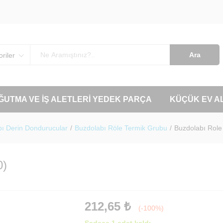
Ara
riler
OĞUTMA VE İŞ ALETLERI YEDEK PARÇA
KÜÇÜK EV A
ı Derin Dondurucular
/
Buzdolabı Röle Termik Grubu
/
Buzdolabı Role
0)
212,65
₺
(-100%)
Sadece 1 adet kaldı