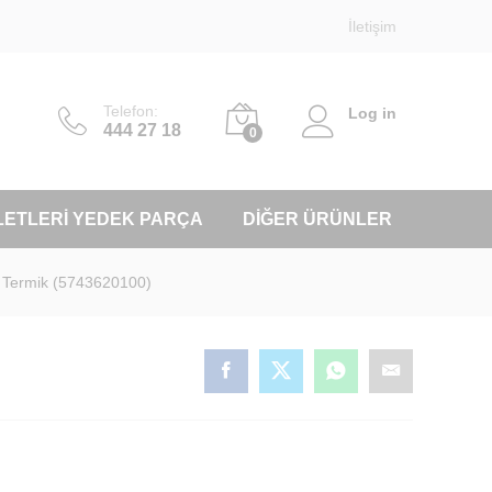
İletişim
Telefon:
Log in
444 27 18
0
LETLERI YEDEK PARÇA
DIĞER ÜRÜNLER
 Termik (5743620100)