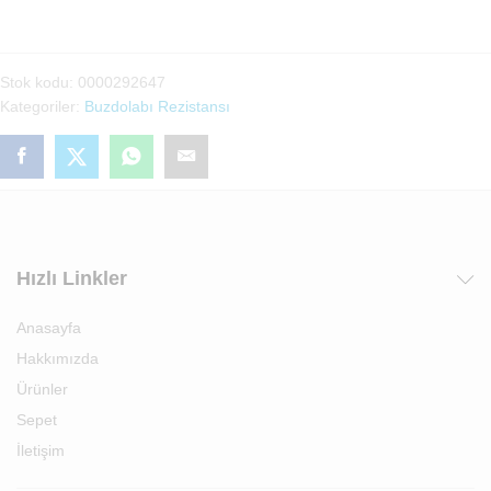
Evap
Ariston
(292647)
Stok kodu:
0000292647
adet
Kategoriler:
Buzdolabı Rezistansı
Hızlı Linkler
Anasayfa
Hakkımızda
Ürünler
Sepet
İletişim