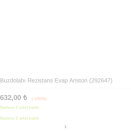
Buzdolabı Rezistans Evap Ariston (292647)
632,00
₺
(-100%)
Sadece 2 adet kaldı
Sadece 2 adet kaldı
Buzdolabı
Rezistans