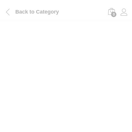
Back to
Category
0