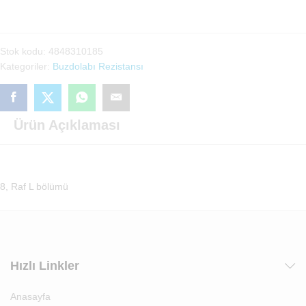
Techno
(4848310185)
adet
Stok kodu:
4848310185
Kategoriler:
Buzdolabı Rezistansı
Ürün Açıklaması
8, Raf L bölümü
Hızlı Linkler
Anasayfa