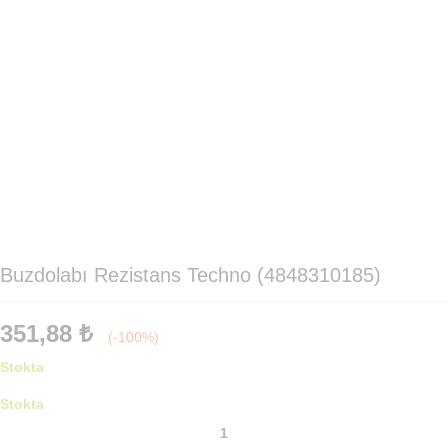
Buzdolabı Rezistans Techno (4848310185)
351,88
₺
(-100%)
Stokta
Stokta
Buzdolabı
Rezistans