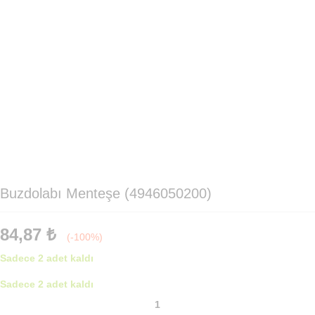
Buzdolabı Menteşe (4946050200)
84,87
₺
(-100%)
Sadece 2 adet kaldı
Sadece 2 adet kaldı
Buzdolabı
Menteşe