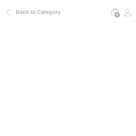
Back to
Category
0