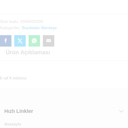
(4946050200)
adet
Stok kodu:
4946050200
Kategoriler:
Buzdolabı Menteşe
Ürün Açıklaması
6 raf K bölümü
Hızlı Linkler
Anasayfa