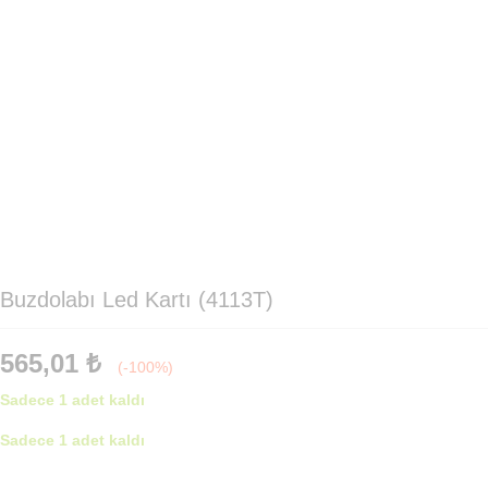
Buzdolabı Led Kartı (4113T)
565,01
₺
(-100%)
Sadece 1 adet kaldı
Sadece 1 adet kaldı
Buzdolabı
Led