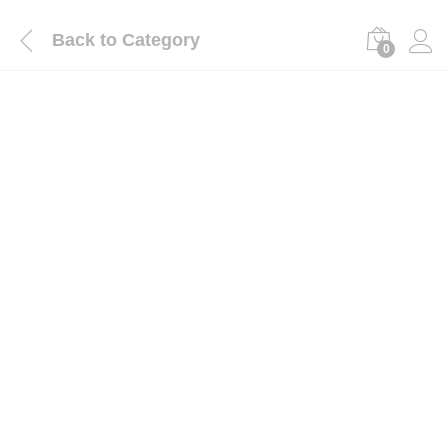
Back to
Category
0