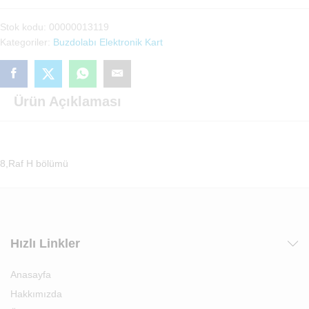
Kartı
Stok kodu:
00000013119
(4113T)
Kategoriler:
Buzdolabı Elektronik Kart
adet
Ürün Açıklaması
8,Raf H bölümü
Hızlı Linkler
Anasayfa
Hakkımızda