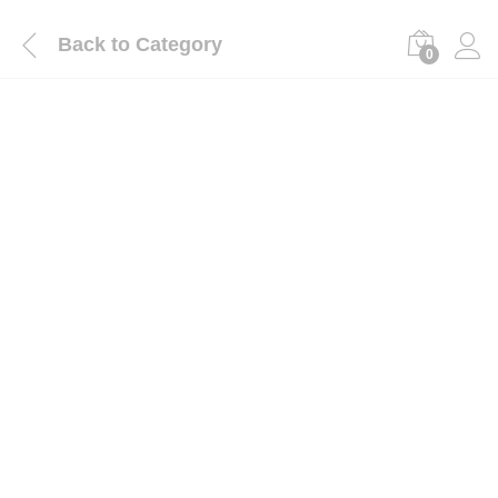
Back to
Category
0