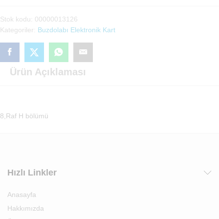
Kartı
Stok kodu:
00000013126
(5119L)
Kategoriler:
Buzdolabı Elektronik Kart
adet
Ürün Açıklaması
8,Raf H bölümü
Hızlı Linkler
Anasayfa
Hakkımızda