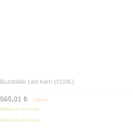
Buzdolabı Led Kartı (5119L)
565,01
₺
(-100%)
Sadece 1 adet kaldı
Sadece 1 adet kaldı
Buzdolabı
Led