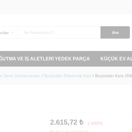
Ara
riler
OĞUTMA VE İŞ ALETLERI YEDEK PARÇA
KÜÇÜK EV A
ı Derin Dondurucular
/
Buzdolabı Elektronik Kart
/
Buzdolabı Kartı (5
2.615,72
₺
(-100%)
Sadece 1 adet kaldı