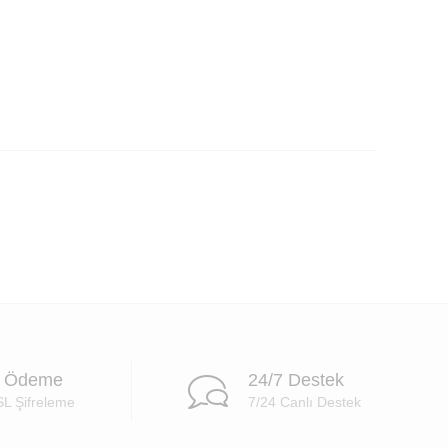
i Ödeme
24/7 Destek
SL Şifreleme
7/24 Canlı Destek