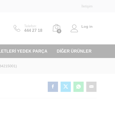
İletişim
Telefon:
Log in
444 27 18
0
LETLERI YEDEK PARÇA
DIĞER ÜRÜNLER
984215001)