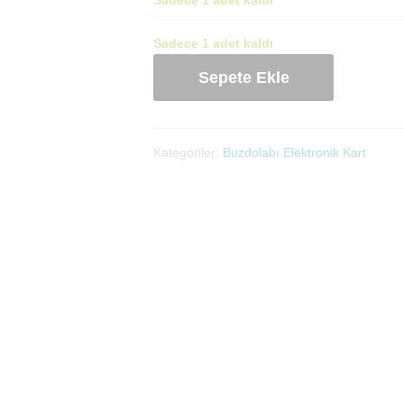
Sadece 1 adet kaldı
Buzdolabı
Sepete Ekle
Kartı
(5984215001)
adet
Kategoriler:
Buzdolabı Elektronik Kart