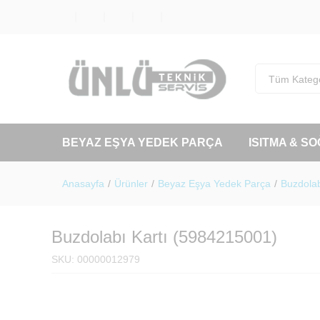
Tüm Katego
BEYAZ EŞYA YEDEK PARÇA
ISITMA & S
Anasayfa
/
Ürünler
/
Beyaz Eşya Yedek Parça
/
Buzdolab
Buzdolabı Kartı (5984215001)
SKU:
00000012979