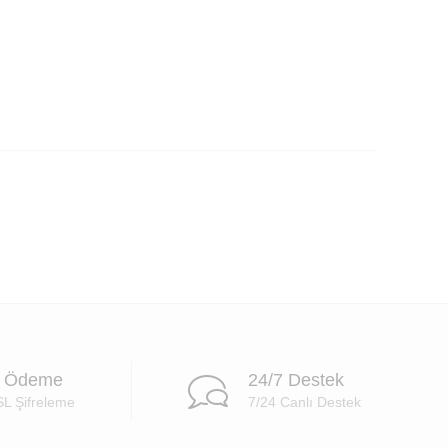
i Ödeme
24/7 Destek
SL Şifreleme
7/24 Canlı Destek