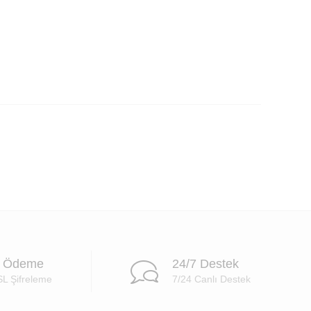
i Ödeme
24/7 Destek
SL Şifreleme
7/24 Canlı Destek