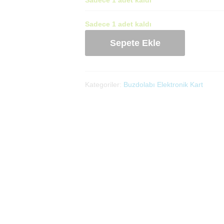
Sadece 1 adet kaldı
Buzdolabı
Sepete Ekle
Kartı
(5931753800)
adet
Kategoriler:
Buzdolabı Elektronik Kart