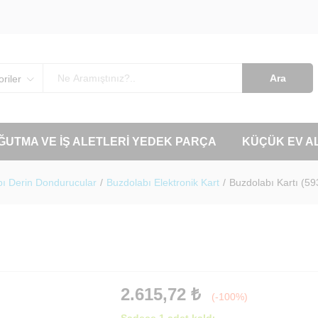
Ara
riler
OĞUTMA VE İŞ ALETLERI YEDEK PARÇA
KÜÇÜK EV A
ı Derin Dondurucular
/
Buzdolabı Elektronik Kart
/
Buzdolabı Kartı (5
2.615,72
₺
(-100%)
Sadece 1 adet kaldı