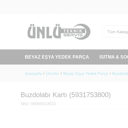
Tüm Katego
BEYAZ EŞYA YEDEK PARÇA
ISITMA & S
Anasayfa
/
Ürünler
/
Beyaz Eşya Yedek Parça
/
Buzdolab
Buzdolabı Kartı (5931753800)
SKU:
00000013022