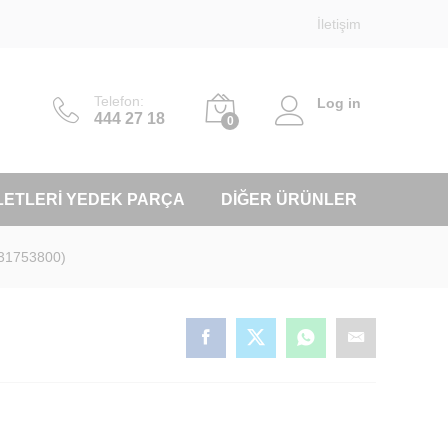
İletişim
Telefon:
Log in
444 27 18
0
LETLERI YEDEK PARÇA
DIĞER ÜRÜNLER
931753800)