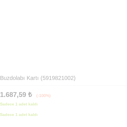
Buzdolabı Kartı (5919821002)
1.687,59
₺
(-100%)
Sadece 1 adet kaldı
Sadece 1 adet kaldı
Buzdolabı
Kartı