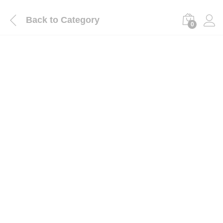
Back to
Category
0