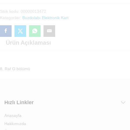
(5919821002)
Stok kodu:
00000013472
adet
Kategoriler:
Buzdolabı Elektronik Kart
Ürün Açıklaması
8, Raf G bölümü
Hızlı Linkler
Anasayfa
Hakkımızda