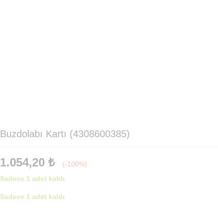
Buzdolabı Kartı (4308600385)
1.054,20
₺
(-100%)
Sadece 1 adet kaldı
Sadece 1 adet kaldı
Buzdolabı
Kartı