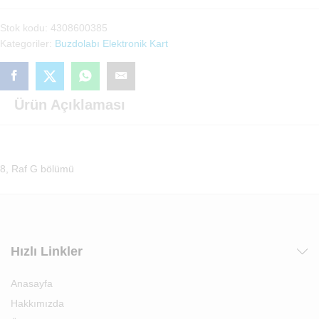
(4308600385)
Stok kodu:
4308600385
adet
Kategoriler:
Buzdolabı Elektronik Kart
Ürün Açıklaması
8, Raf G bölümü
Hızlı Linkler
Anasayfa
Hakkımızda