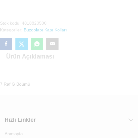
Kolu(4818820500)
adet
Stok kodu:
4818820500
Kategoriler:
Buzdolabı Kapı Kolları
Ürün Açıklaması
7 Raf G Böümü
Hızlı Linkler
Anasayfa