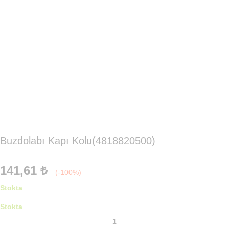
Buzdolabı Kapı Kolu(4818820500)
141,61
₺
(-100%)
Stokta
Stokta
Buzdolabı
Kapı