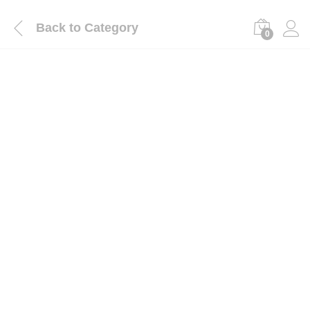
Back to
Category
0