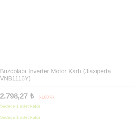
Buzdolabı İnverter Motor Kartı (Jiaxiperta
VNB1116Y)
2.798,27
₺
(-100%)
Sadece 1 adet kaldı
Sadece 1 adet kaldı
Buzdolabı
İnverter