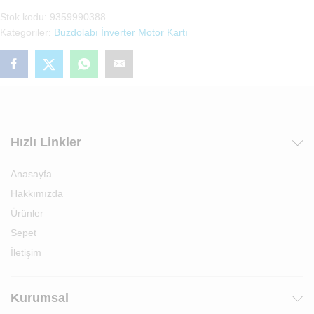
Motor
Stok kodu:
9359990388
Kartı
Kategoriler:
Buzdolabı İnverter Motor Kartı
(Jiaxiperta
VNB1116Y)
adet
Hızlı Linkler
Anasayfa
Hakkımızda
Ürünler
Sepet
İletişim
Kurumsal