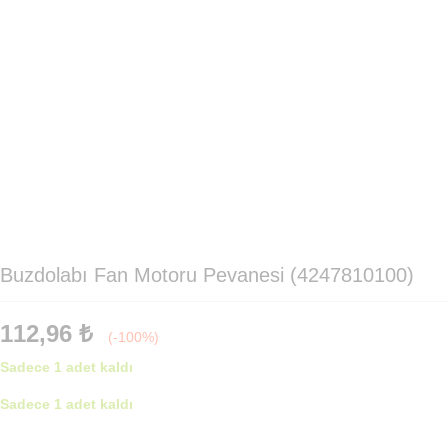
Buzdolabı Fan Motoru Pevanesi (4247810100)
112,96
₺
(-100%)
Sadece 1 adet kaldı
Sadece 1 adet kaldı
Buzdolabı
Fan