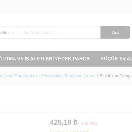
Ara
riler
OĞUTMA VE İŞ ALETLERI YEDEK PARÇA
KÜÇÜK EV A
ı Derin Dondurucular
/
Buzdolabı Termostat Grubu
/
Buzdolabı Dampe
426,10
₺
(-100%)
Sadece 1 adet kaldı