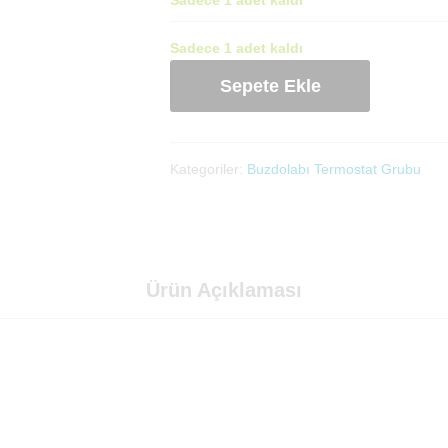
Sadece 1 adet kaldı
Buzdolabı
Sepete Ekle
Damper
Termostat
adet
Kategoriler:
Buzdolabı Termostat Grubu
Ürün Açıklaması