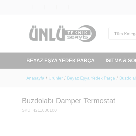
Tüm Katego
BEYAZ EŞYA YEDEK PARÇA
ISITMA & S
Anasayfa
/
Ürünler
/
Beyaz Eşya Yedek Parça
/
Buzdolab
Buzdolabı Damper Termostat
SKU:
4211800100