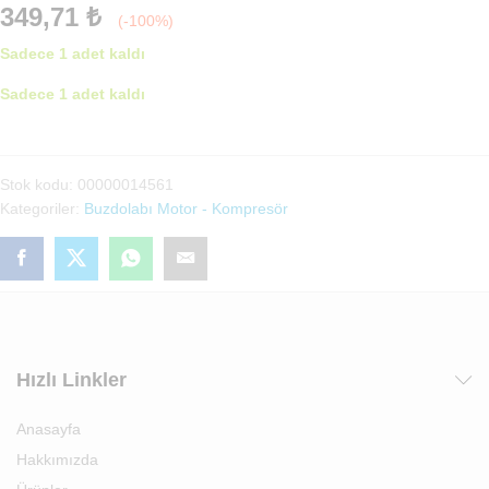
349,71
₺
(-100%)
Sadece 1 adet kaldı
Sadece 1 adet kaldı
Buzdolabı
Buharlaştırma
Kabı
Stok kodu:
00000014561
adet
Kategoriler:
Buzdolabı Motor - Kompresör
Hızlı Linkler
Anasayfa
Hakkımızda