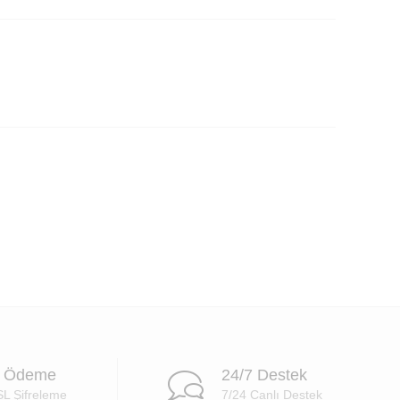
ı
i Ödeme
24/7 Destek
SL Şifreleme
7/24 Canlı Destek