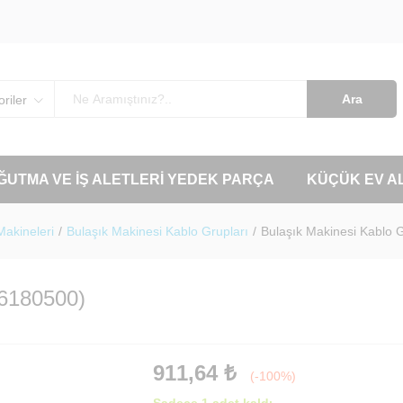
Ara
riler
OĞUTMA VE İŞ ALETLERI YEDEK PARÇA
KÜÇÜK EV A
Makineleri
/
Bulaşık Makinesi Kablo Grupları
/
Bulaşık Makinesi Kablo
56180500)
911,64
₺
(-100%)
Sadece 1 adet kaldı