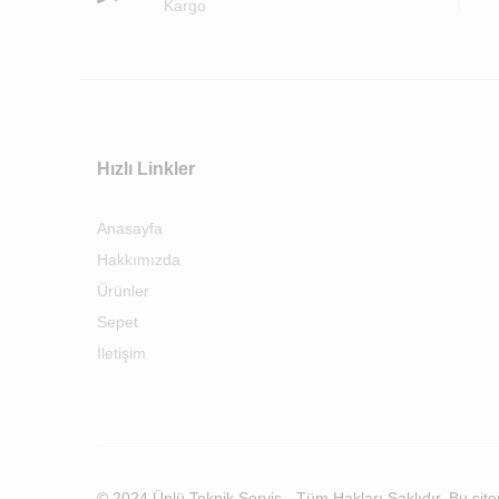
Kargo
Hızlı Linkler
Anasayfa
Hakkımızda
Ürünler
Sepet
İletişim
© 2024 Ünlü Teknik Servis - Tüm Hakları Saklıdır. Bu siteni