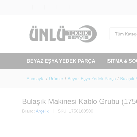
Tüm Katego
BEYAZ EŞYA YEDEK PARÇA
ISITMA & S
Anasayfa
/
Ürünler
/
Beyaz Eşya Yedek Parça
/
Bulaşık 
Bulaşık Makinesi Kablo Grubu (17
Brand:
Arçelik
SKU:
1756180500