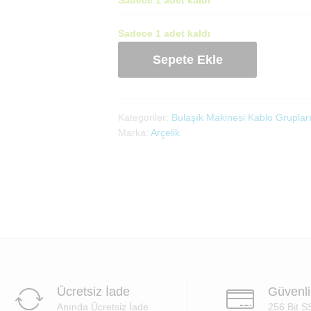
Sadece 1 adet kaldı
Bulaşık
Sepete Ekle
Makinesi
Kablo
Grubu
(1756180500)
Kategoriler:
Bulaşık Makinesi Kablo Gruplar
adet
Marka:
Arçelik
Ücretsiz İade
Güvenl
Anında Ücretsiz İade
256 Bit S