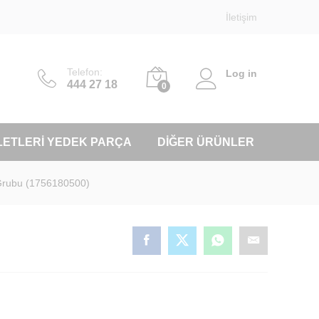
İletişim
Telefon:
Log in
444 27 18
0
LETLERI YEDEK PARÇA
DIĞER ÜRÜNLER
 Grubu (1756180500)