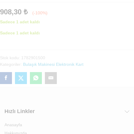
908,30
₺
(-100%)
Sadece 1 adet kaldı
Sadece 1 adet kaldı
Bulaşık
Makinesi
Dısplay
Stok kodu:
1782901500
Ekran
Kategoriler:
Bulaşık Makinesi Elektronik Kart
Ankastre
Tipi
(1782900200)
adet
Hızlı Linkler
Anasayfa
Hakkımızda