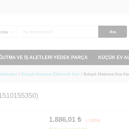
Ara
riler
OĞUTMA VE İŞ ALETLERI YEDEK PARÇA
KÜÇÜK EV A
Makineleri
/
Bulaşık Makinesi Elektronik Kart
/
Bulaşık Makinesi Ana Ka
(1510155350)
1.886,01
₺
(-100%)
Sadece 1 adet kaldı