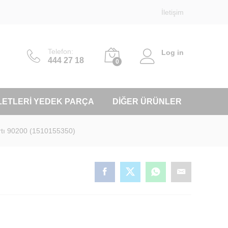
İletişim
Telefon:
Log in
444 27 18
0
LETLERI YEDEK PARÇA
DIĞER ÜRÜNLER
rtı 90200 (1510155350)