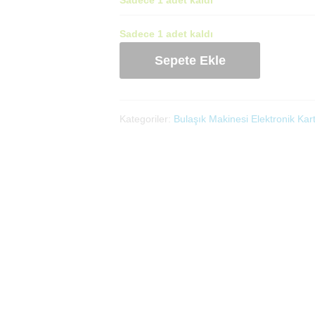
Sadece 1 adet kaldı
Bulaşık
Sepete Ekle
Makinesi
Ana
Kartı
90200
Kategoriler:
Bulaşık Makinesi Elektronik Kar
(1510155350)
adet