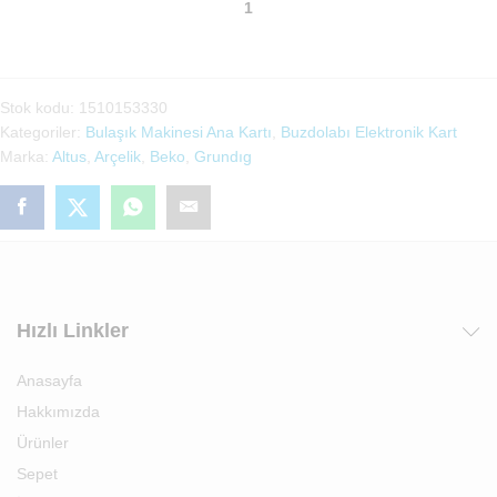
Makinesi
Ana
Kartı
91
Stok kodu:
1510153330
300
Kategoriler:
Bulaşık Makinesi Ana Kartı
,
Buzdolabı Elektronik Kart
(1510153330)
Marka:
Altus
,
Arçelik
,
Beko
,
Grundıg
adet
Hızlı Linkler
Anasayfa
Hakkımızda
Ürünler
Sepet