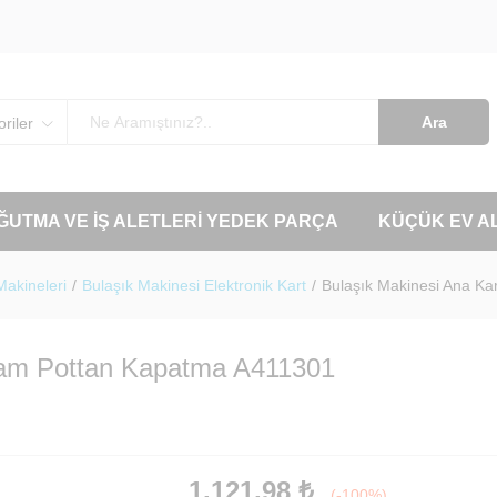
Ara
riler
OĞUTMA VE İŞ ALETLERI YEDEK PARÇA
KÜÇÜK EV A
Makineleri
/
Bulaşık Makinesi Elektronik Kart
/
Bulaşık Makinesi Ana K
gram Pottan Kapatma A411301
1.121,98
₺
(-100%)