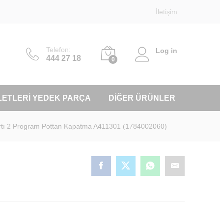
İletişim
Telefon:
Log in
444 27 18
0
LETLERI YEDEK PARÇA
DIĞER ÜRÜNLER
artı 2 Program Pottan Kapatma A411301 (1784002060)