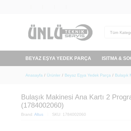
Tüm Katego
BEYAZ EŞYA YEDEK PARÇA
ISITMA & S
Anasayfa
/
Ürünler
/
Beyaz Eşya Yedek Parça
/
Bulaşık 
Bulaşık Makinesi Ana Kartı 2 Pro
(1784002060)
Brand:
Altus
SKU:
1784002060